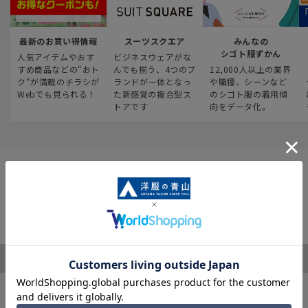
最新のお買い得情報
スーツスクエア
みんなの
シゴト服ずかん
人気アイテムやおす
ビジネスウェアがな
すめ商品などの“おト
んでも揃う、4つのブ
12,000人以上の業界
ク“が満載のチラシが
ランドが一体となっ
や職種、シーンなど
Webでも見られる！
た新感覚の複合型ス
のシゴト服の着用傾
トアです
向をデータ化。
ご利用ガイド
サポート・お問い合わせ
※税表記がないものはすべて税込み価格となります
キャンペーン情報