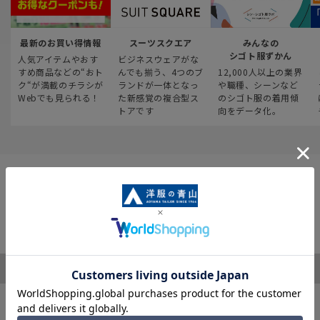
最新のお買い得情報
スーツスクエア
みんなの
シゴト服ずかん
人気アイテムやおす
ビジネスウェアがな
すめ商品などの“おト
んでも揃う、4つのブ
12,000人以上の業界
ク“が満載のチラシが
ランドが一体となっ
や職種、シーンなど
Webでも見られる！
た新感覚の複合型ス
のシゴト服の着用傾
トアです
向をデータ化。
ご利用ガイド
サポート・お問い合わせ
※税表記がないものはすべて税込み価格となります
キャンペーン情報