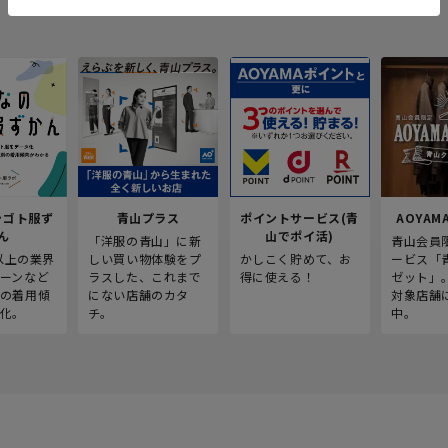
シゴト服ず
青山プラス
ポイントサービス(青
AOYAMA
ん
山でポイ活)
「洋服の青山」に新
青山会員
人以上の業界
しい買い物体験をプ
かしこく貯めて、お
ービス「
ーンなど
ラスした、これまで
得に使える！
ゼット」
の着用傾
にない店舗のカタ
対象店舗
化。
チ。
中。