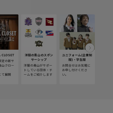
 CLOSET
洋服の青山のスポン
ユニフォーム(企業制
採
サーシップ
服)・学生服
限定の新サ
青山商事
青山クロー
洋服の青山がサポー
お問合せはお気軽に
をご紹介
。
トしている団体・チ
お申し付けくださ
にて展開
ームをご紹介します
い。