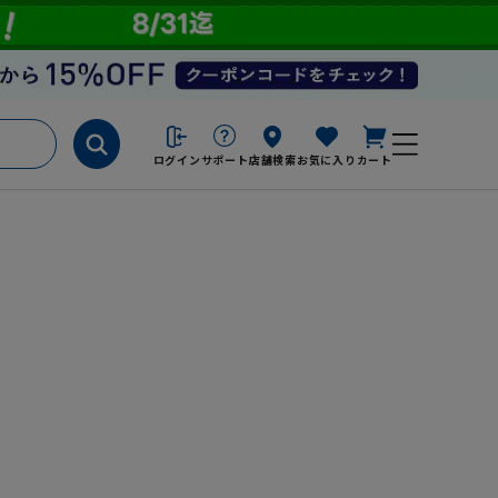
ログイン
サポート
店舗検索
お気に入り
カート