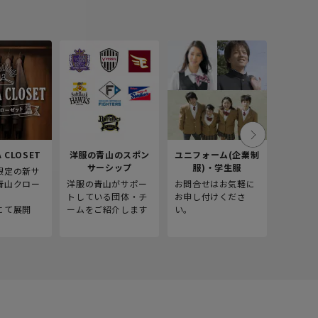
 CLOSET
洋服の青山のスポン
ユニフォーム(企業制
採
サーシップ
服)・学生服
限定の新サ
青山商事
青山クロー
洋服の青山がサポー
お問合せはお気軽に
をご紹介
。
トしている団体・チ
お申し付けくださ
にて展開
ームをご紹介します
い。