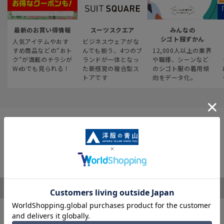
最新のお買い得情報
スーツスクエア
みんなの
シゴト服ずかん
人気アイテムやおす
ビジネスウェアがな
すめ商品などの“おト
んでも揃う、4つのブ
12,000人以上の業界
ク“が満載のチラシが
ランドが一体となっ
や職種、シーンなど
Webでも見られる！
た新感覚の複合型ス
のシゴト服の着用傾
トアです
向をデータ化。
ご利用ガイド
サポート・お問い合わせ
※税表記がないものはすべて税込み価格となります
キャンペーン情報