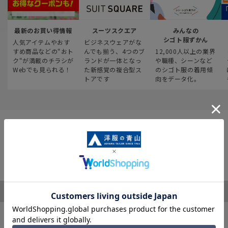
最新のお買い得情報
スーツスクエア
みんなの
シゴト服ずかん
人気アイテムやおす
ビジネスウェアがな
すめ商品などの“おト
んでも揃う、4つのブ
12,000人以上の業界
ク“が満載のチラシが
ランドが一体となっ
や職種、シーンなど
Webでも見られる！
た新感覚の複合型ス
のシゴト服の着用傾
トアです
向をデータ化。
ご利用ガイド
サポート・お問い合わせ
※税表記がないものはすべて税込み価格となります
キャンペーン情報