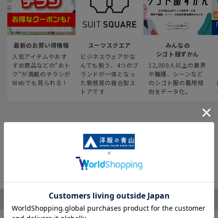
最新のお買い得情報
スーツスクエア
みんなの
シゴト服ずかん
人気アイテムやおす
ビジネスウェアがな
すめ商品などの“おト
んでも揃う、4つのブ
12,000人以上の業界
ク“が満載のチラシが
ランドが一体となっ
や職種、シーンなど
Webでも見られる！
た新感覚の複合型ス
のシゴト服の着用傾
トアです
向をデータ化。
ご利用ガイド
サポート・お問い合わせ
※税表記がないものはすべて税込み価格となります