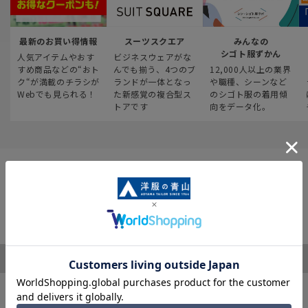
最新のお買い得情報
スーツスクエア
みんなの
シゴト服ずかん
人気アイテムやおす
ビジネスウェアがな
すめ商品などの“おト
んでも揃う、4つのブ
12,000人以上の業界
ク“が満載のチラシが
ランドが一体となっ
や職種、シーンなど
Webでも見られる！
た新感覚の複合型ス
のシゴト服の着用傾
トアです
向をデータ化。
ご利用ガイド
サポート・お問い合わせ
※税表記がないものはすべて税込み価格となります
キャンペーン情報