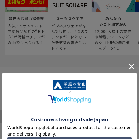
最新のお買い得情報
スーツスクエア
みんなの
シゴト服ずかん
人気アイテムやおす
ビジネスウェアがな
すめ商品などの“おト
んでも揃う、4つのブ
12,000人以上の業界
ク“が満載のチラシが
ランドが一体となっ
や職種、シーンなど
Webでも見られる！
た新感覚の複合型ス
のシゴト服の着用傾
トアです
向をデータ化。
ご利用ガイド
サポート・お問い合わせ
※税表記がないものはすべて税込み価格となります
キャンペーン情報