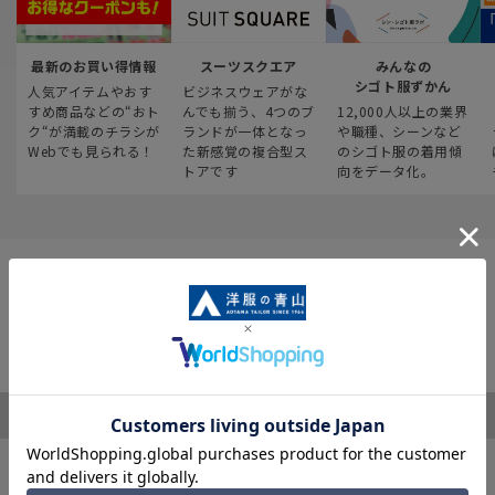
最新のお買い得情報
スーツスクエア
みんなの
シゴト服ずかん
人気アイテムやおす
ビジネスウェアがな
すめ商品などの“おト
んでも揃う、4つのブ
12,000人以上の業界
ク“が満載のチラシが
ランドが一体となっ
や職種、シーンなど
Webでも見られる！
た新感覚の複合型ス
のシゴト服の着用傾
トアです
向をデータ化。
ご利用ガイド
サポート・お問い合わせ
※税表記がないものはすべて税込み価格となります
キャンペーン情報