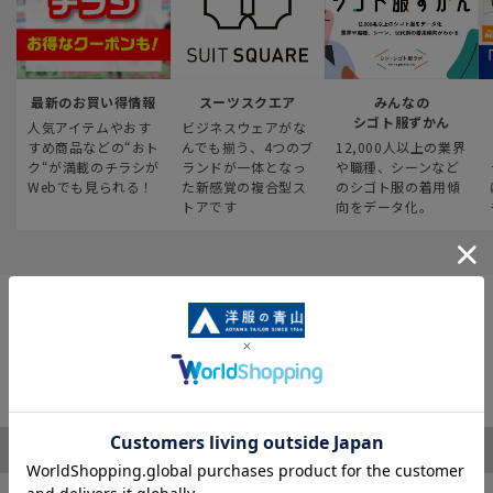
最新のお買い得情報
スーツスクエア
みんなの
シゴト服ずかん
人気アイテムやおす
ビジネスウェアがな
すめ商品などの“おト
んでも揃う、4つのブ
12,000人以上の業界
ク“が満載のチラシが
ランドが一体となっ
や職種、シーンなど
Webでも見られる！
た新感覚の複合型ス
のシゴト服の着用傾
トアです
向をデータ化。
ご利用ガイド
サポート・お問い合わせ
※税表記がないものはすべて税込み価格となります