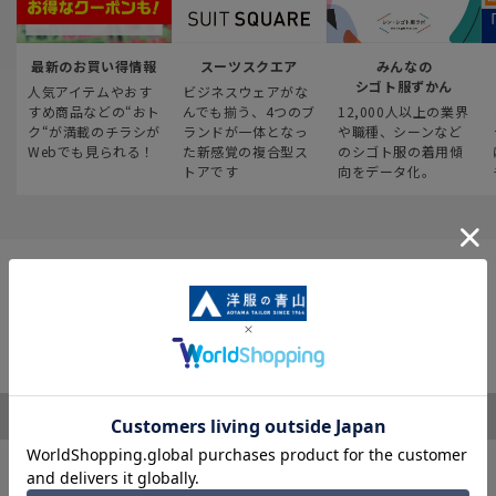
最新のお買い得情報
スーツスクエア
みんなの
シゴト服ずかん
人気アイテムやおす
ビジネスウェアがな
すめ商品などの“おト
んでも揃う、4つのブ
12,000人以上の業界
ク“が満載のチラシが
ランドが一体となっ
や職種、シーンなど
Webでも見られる！
た新感覚の複合型ス
のシゴト服の着用傾
トアです
向をデータ化。
ご利用ガイド
サポート・お問い合わせ
※税表記がないものはすべて税込み価格となります
キャンペーン情報