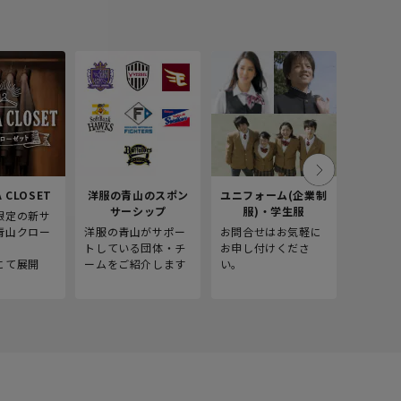
 CLOSET
洋服の青山のスポン
ユニフォーム(企業制
採
サーシップ
服)・学生服
限定の新サ
青山商事
青山クロー
洋服の青山がサポー
お問合せはお気軽に
をご紹介
。
トしている団体・チ
お申し付けくださ
にて展開
ームをご紹介します
い。