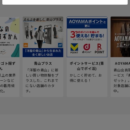
シゴト服ず
青山プラス
ポイントサービス(青
AOYAMA
ん
山でポイ活)
「洋服の青山」に新
青山会員
人以上の業界
しい買い物体験をプ
かしこく貯めて、お
ービス「
ーンなど
ラスした、これまで
得に使える！
ゼット」
の着用傾
にない店舗のカタ
対象店舗
化。
チ。
中。