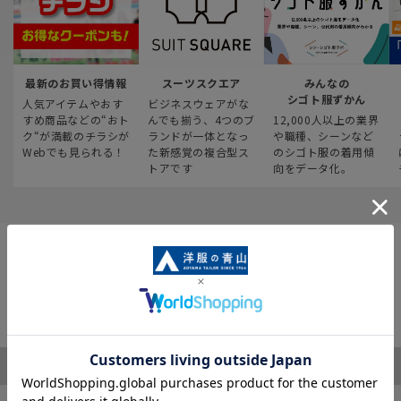
最新のお買い得情報
スーツスクエア
みんなの
シゴト服ずかん
人気アイテムやおす
ビジネスウェアがな
すめ商品などの“おト
んでも揃う、4つのブ
12,000人以上の業界
ク“が満載のチラシが
ランドが一体となっ
や職種、シーンなど
Webでも見られる！
た新感覚の複合型ス
のシゴト服の着用傾
トアです
向をデータ化。
ご利用ガイド
サポート・お問い合わせ
※税表記がないものはすべて税込み価格となります