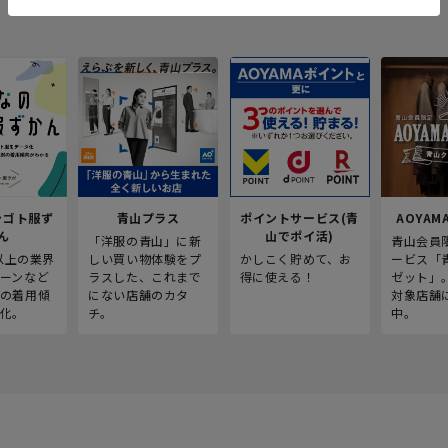
シゴト服ず
青山プラス
ポイントサービス(青
AOYAMA
ん
山でポイ活)
「洋服の青山」に新
青山会員
人以上の業界
しい買い物体験をプ
かしこく貯めて、お
ービス「
ーンなど
ラスした、これまで
得に使える！
ゼット」
の着用傾
にない店舗のカタ
対象店舗
化。
チ。
中。