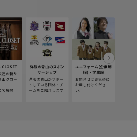
 CLOSET
洋服の青山のスポン
ユニフォーム(企業制
採
サーシップ
服)・学生服
限定の新サ
青山商事
青山クロー
洋服の青山がサポー
お問合せはお気軽に
をご紹介
。
トしている団体・チ
お申し付けくださ
にて展開
ームをご紹介します
い。