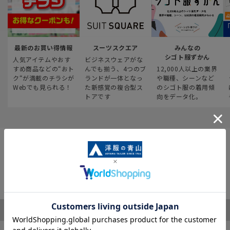
最新のお買い得情報
スーツスクエア
みんなの
シゴト服ずかん
人気アイテムやおす
ビジネスウェアがな
すめ商品などの“おト
んでも揃う、4つのブ
12,000人以上の業界
ク“が満載のチラシが
ランドが一体となっ
や職種、シーンなど
Webでも見られる！
た新感覚の複合型ス
のシゴト服の着用傾
トアです
向をデータ化。
ご利用ガイド
サポート・お問い合わせ
※税表記がないものはすべて税込み価格となります