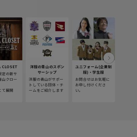
 CLOSET
洋服の青山のスポン
ユニフォーム(企業制
採
サーシップ
服)・学生服
限定の新サ
青山商事
青山クロー
洋服の青山がサポー
お問合せはお気軽に
をご紹介
。
トしている団体・チ
お申し付けくださ
にて展開
ームをご紹介します
い。