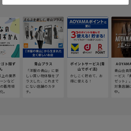
シゴト服ず
青山プラス
ポイントサービス(青
AOYAMA
ん
山でポイ活)
「洋服の青山」に新
青山会員
人以上の業界
しい買い物体験をプ
かしこく貯めて、お
ービス「
ーンなど
ラスした、これまで
得に使える！
ゼット」
の着用傾
にない店舗のカタ
対象店舗
化。
チ。
中。