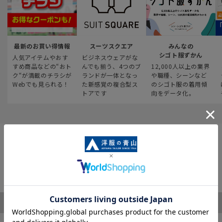
最新のお買い得情報
スーツスクエア
みんなの
シゴト服ずかん
人気アイテムやおす
ビジネスウェアがな
すめ商品などの“おト
んでも揃う、4つのブ
12,000人以上の業界
ク“が満載のチラシが
ランドが一体となっ
や職種、シーンなど
Webでも見られる！
た新感覚の複合型ス
のシゴト服の着用傾
トアです
向をデータ化。
ご利用ガイド
サポート・お問い合わせ
※税表記がないものはすべて税込み価格となります