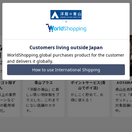
シゴト服ず
青山プラス
ポイントサービス(青
AOYAMA
ん
山でポイ活)
「洋服の青山」に新
青山会員
人以上の業界
しい買い物体験をプ
かしこく貯めて、お
ービス「
ーンなど
ラスした、これまで
得に使える！
ゼット」
の着用傾
にない店舗のカタ
対象店舗
化。
チ。
中。