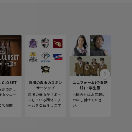
 CLOSET
洋服の青山のスポン
ユニフォーム(企業制
採
サーシップ
服)・学生服
限定の新サ
青山商事
青山クロー
洋服の青山がサポー
お問合せはお気軽に
をご紹介
。
トしている団体・チ
お申し付けくださ
にて展開
ームをご紹介します
い。