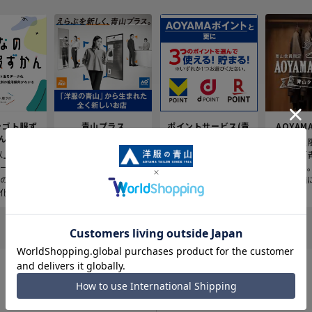
シゴト服ず
青山プラス
ポイントサービス(青
AOYAMA
ん
山でポイ活)
「洋服の青山」に新
青山会員
人以上の業界
しい買い物体験をプ
かしこく貯めて、お
ービス「
ーンなど
ラスした、これまで
得に使える！
ゼット」
の着用傾
にない店舗のカタ
対象店舗
化。
チ。
中。