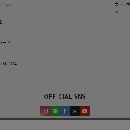
ツール
大きい
ズ
能
ード
トカード
リ
の融合店舗
OFFICIAL SNS