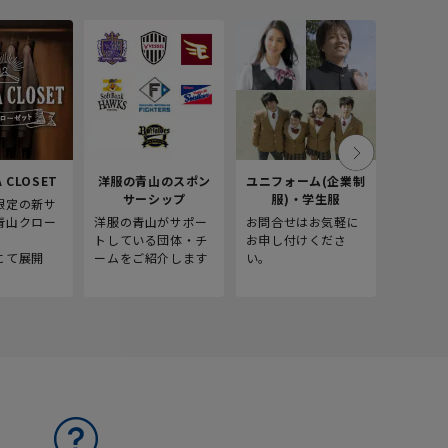
 CLOSET
洋服の青山のスポン
ユニフォーム(企業制
採
サーシップ
服)・学生服
限定の新サ
青山商事
青山クロー
洋服の青山がサポー
お問合せはお気軽に
をご紹介
。
トしている団体・チ
お申し付けくださ
にて展開
ームをご紹介します
い。