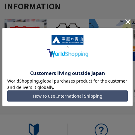
INFORMATION
最新のお買い得情報
スーツスクエア
みんなの
シゴト服ずかん
人気アイテムやおす
ビジネスウェアがな
すめ商品などの“おト
んでも揃う、4つのブ
12,000人以上の業界
ク“が満載のチラシが
ランドが一体となっ
や職種、シーンなど
Webでも見られる！
た新感覚の複合型ス
のシゴト服の着用傾
トアです
向をデータ化。