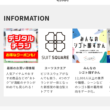
4,290円
INFORMATION
最新のお買い得情報
スーツスクエア
みんなの
シゴト服ずかん
人気アイテムやおす
ビジネスウェアがな
すめ商品などの“おト
んでも揃う、4つのブ
12,000人以上の業界
ク“が満載のチラシが
ランドが一体となっ
や職種、シーンなど
Webでも見られる！
た新感覚の複合型ス
のシゴト服の着用傾
トアです
向をデータ化。