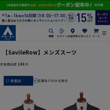
検索
ログイン
店舗検索
お気に入り
カート
【SavileRow】メンズスーツ
141
対象商品数
件
在庫ありのみを表示