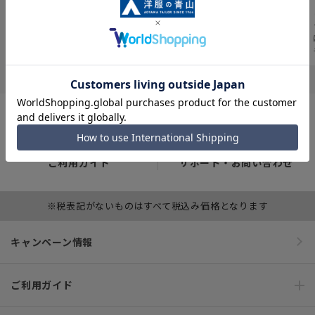
すめ商品などの“おト
んでも揃う、4つのブ
12,000人以上の業界
ク“が満載のチラシが
ランドが一体となっ
や職種、シーンなど
Webでも見られる！
た新感覚の複合型ス
のシゴト服の着用傾
トアです
向をデータ化。
ご利用ガイド
サポート・お問い合わせ
※税表記がないものはすべて税込み価格となります
キャンペーン情報
ご利用ガイド