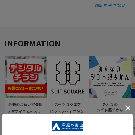
履歴を残さない
INFORMATION
最新のお買い得情報
スーツスクエア
みんなの
シゴト服ずかん
人気アイテムやおす
ビジネスウェアがな
すめ商品などの“おト
んでも揃う、4つのブ
12,000人以上の業界
ク“が満載のチラシが
ランドが一体となっ
や職種、シーンなど
Webでも見られる！
た新感覚の複合型ス
のシゴト服の着用傾
トアです
向をデータ化。