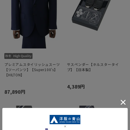
プレミアムスタイリッシュスーツ
サスペンダー【ホルスタータイ
【ツーパンツ】【Super100's】
プ】【日本製】
【HILTON】
4,389円
87,890円