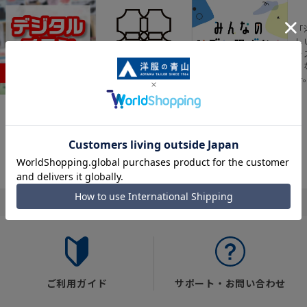
「
し
ラ
に
チ
最新のお買い得情報
スーツスクエア
みんなの
シゴト服ずかん
人気アイテムやおす
ビジネスウェアがな
すめ商品などの“おト
んでも揃う、4つのブ
12,000人以上の業界
ク“が満載のチラシが
ランドが一体となっ
や職種、シーンなど
Webでも見られる！
た新感覚の複合型ス
のシゴト服の着用傾
トアです
向をデータ化。
ご利用ガイド
サポート・お問い合わせ