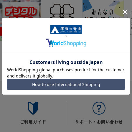
「
し
ラ
に
チ
最新のお買い得情報
スーツスクエア
みんなの
シゴト服ずかん
人気アイテムやおす
ビジネスウェアがな
すめ商品などの“おト
んでも揃う、4つのブ
12,000人以上の業界
ク“が満載のチラシが
ランドが一体となっ
や職種、シーンなど
Webでも見られる！
た新感覚の複合型ス
のシゴト服の着用傾
トアです
向をデータ化。
ご利用ガイド
サポート・お問い合わせ