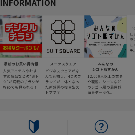
INFORMATION
「
し
ラ
に
チ
最新のお買い得情報
スーツスクエア
みんなの
シゴト服ずかん
人気アイテムやおす
ビジネスウェアがな
すめ商品などの“おト
んでも揃う、4つのブ
12,000人以上の業界
ク“が満載のチラシが
ランドが一体となっ
や職種、シーンなど
Webでも見られる！
た新感覚の複合型ス
のシゴト服の着用傾
トアです
向をデータ化。