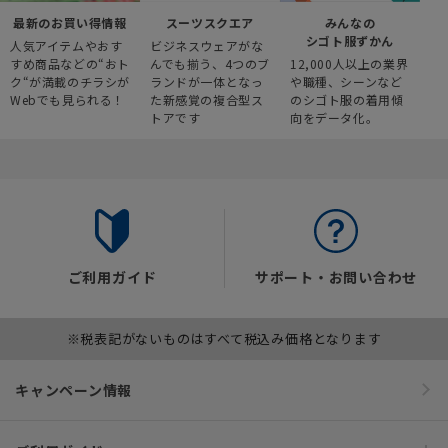
最新のお買い得情報
スーツスクエア
みんなの
シゴト服ずかん
人気アイテムやおす
ビジネスウェアがな
すめ商品などの“おト
んでも揃う、4つのブ
12,000人以上の業界
ク“が満載のチラシが
ランドが一体となっ
や職種、シーンなど
Webでも見られる！
た新感覚の複合型ス
のシゴト服の着用傾
トアです
向をデータ化。
ご利用ガイド
サポート・お問い合わせ
※税表記がないものはすべて税込み価格となります
キャンペーン情報