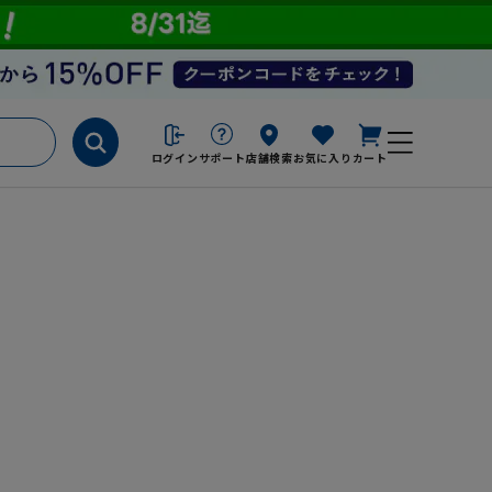
ログイン
サポート
店舗検索
お気に入り
カート