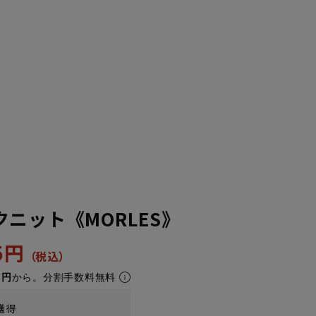
ニット《MORLES》
45円
5円
から。分割手数料無料
獲得