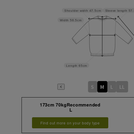
Sleeve length
57
Shoulder width
47.5cm
Width
56.5cm
Length
65cm
S
M
L
LL
173cm 70kgRecommended
L
Find out more on your body type