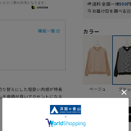
いただく際の目安となります。
送料 全国一律
550
お届け日を調べる
詳
カラー
機能一覧
ベージュ
ブラ
切り替えにした程良い肉感が特長
も千鳥柄が良いアクセントになる
173cm