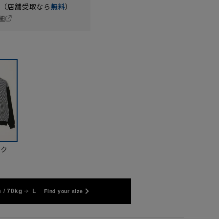
円（店舗受取なら
無料
）
細
ック
 / 70kg
L
Find your size