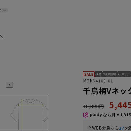
.5cm
MOKN4103-01
千鳥柄Vネック
5,4
10,890円
なら
月々1,81
WEB会員なら
27
pt