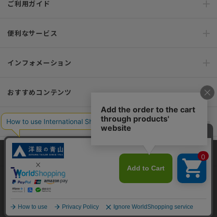
ご利用ガイド
便利なサービス
インフォメーション
おすすめコンテンツ
ポリシー・企業情報
オーダースーツなら SHITATE
当サイトでは、快適な閲覧体験とコンテンツ改善のためにCookieを使用
しています。閲覧を続けることで、Cookieの使用に同意したものとみな
します。詳細については
プライバシーポリシー
をご確認ください。
OFFICIAL SNS
同意して閉じる