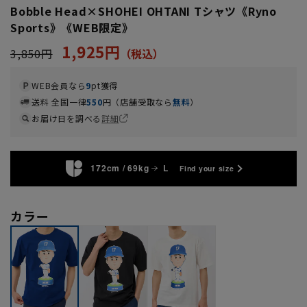
Bobble Head×SHOHEI OHTANI Tシャツ《Ryno
Sports》《WEB限定》
1,925円
3,850円
WEB会員なら
9
pt獲得
送料 全国一律
550
円（店舗受取なら
無料
）
お届け日を調べる
詳細
172cm / 69kg
L
Find your size
カラー