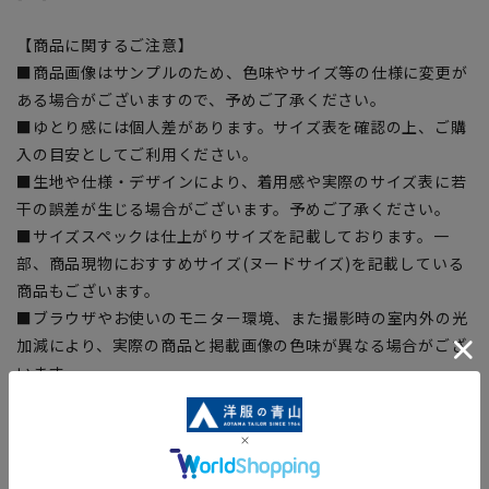
【商品に関するご注意】
■商品画像はサンプルのため、色味やサイズ等の仕様に変更が
ある場合がございますので、予めご了承ください。
■ゆとり感には個人差があります。サイズ表を確認の上、ご購
入の目安としてご利用ください。
■生地や仕様・デザインにより、着用感や実際のサイズ表に若
干の誤差が生じる場合がございます。予めご了承ください。
■サイズスペックは仕上がりサイズを記載しております。一
部、商品現物におすすめサイズ(ヌードサイズ)を記載している
商品もございます。
■ブラウザやお使いのモニター環境、また撮影時の室内外の光
加減により、実際の商品と掲載画像の色味が異なる場合がござ
います。
■店舗や各モールサイトと商品在庫を共有しております関係
上、ご注文いただいたタイミングにより欠品が発生し、ご注文
を完了できない場合がございます。予めご了承ください。
■お急ぎ発送のご注文につきましても、ご注文のタイミングに