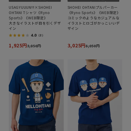
USAGYUUUN!!!×SHOHEI
SHOHEI OHTANIプルパーカー
OHTANI Tシャツ《Ryno
《Ryno Sports》《WEB限定》
Sports》《WEB限定》
コミックのようなカジュアルな
大きなイラストが目を引くデザ
イラストとロゴがかっこいいデ
イン
ザイン
4.0
（2）
1,925円
3,025円
3,850円
6,050円