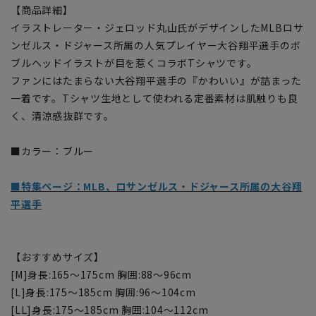
【商品詳細】
イラストレーター・ジェロッド丸山氏がデザインしたMLBロサ
ンゼルス・ドジャース所属の人気プレイヤー大谷翔平選手のボ
ブルヘッドイラストが目を惹くコラボTシャツです。
ファンにはたまらない大谷翔平選手の『かわいい』が詰まった
一着です。Tシャツ生地として使われる定番素材は肌触りも良
く、清涼感抜群です。
■カラー：ブルー
■特集ページ：MLB、ロサンゼルス・ドジャース所属の大谷翔
平選手
【おすすめサイズ】
[M]身長:165～175cm 胸囲:88～96cm
[L]身長:175～185cm 胸囲:96～104cm
[LL]身長:175～185cm 胸囲:104～112cm