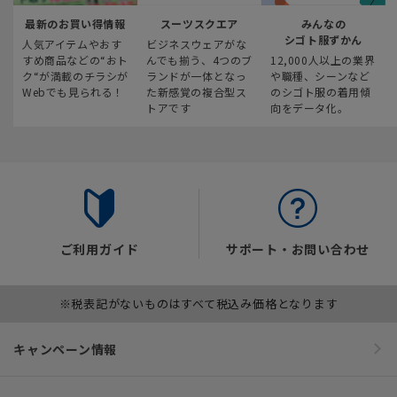
最新のお買い得情報
スーツスクエア
みんなの
シゴト服ずかん
人気アイテムやおす
ビジネスウェアがな
すめ商品などの“おト
んでも揃う、4つのブ
12,000人以上の業界
ク“が満載のチラシが
ランドが一体となっ
や職種、シーンなど
Webでも見られる！
た新感覚の複合型ス
のシゴト服の着用傾
トアです
向をデータ化。
ご利用ガイド
サポート・お問い合わせ
※税表記がないものはすべて税込み価格となります
キャンペーン情報