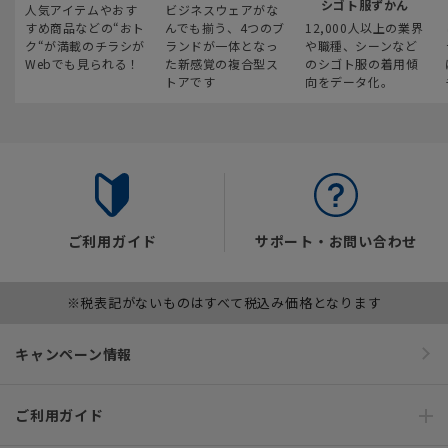
シゴト服ずかん
人気アイテムやおす
ビジネスウェアがな
すめ商品などの“おト
んでも揃う、4つのブ
12,000人以上の業界
ク“が満載のチラシが
ランドが一体となっ
や職種、シーンなど
Webでも見られる！
た新感覚の複合型ス
のシゴト服の着用傾
トアです
向をデータ化。
ご利用ガイド
サポート・お問い合わせ
※税表記がないものはすべて税込み価格となります
キャンペーン情報
ご利用ガイド