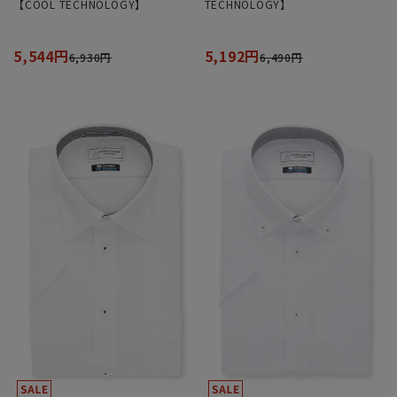
【COOL TECHNOLOGY】
TECHNOLOGY】
5,544円
5,192円
6,930円
6,490円