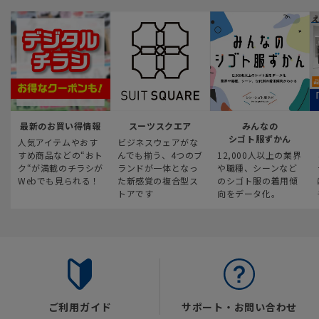
最新のお買い得情報
スーツスクエア
みんなの
シゴト服ずかん
人気アイテムやおす
ビジネスウェアがな
すめ商品などの“おト
んでも揃う、4つのブ
12,000人以上の業界
ク“が満載のチラシが
ランドが一体となっ
や職種、シーンなど
Webでも見られる！
た新感覚の複合型ス
のシゴト服の着用傾
トアです
向をデータ化。
ご利用ガイド
サポート・お問い合わせ