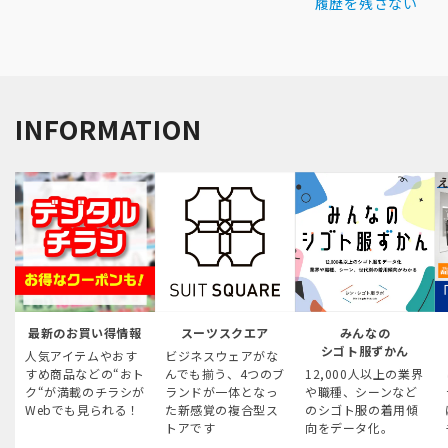
履歴を残さない
INFORMATION
最新のお買い得情報
スーツスクエア
みんなの
シゴト服ずかん
人気アイテムやおす
ビジネスウェアがな
すめ商品などの“おト
んでも揃う、4つのブ
12,000人以上の業界
ク“が満載のチラシが
ランドが一体となっ
や職種、シーンなど
Webでも見られる！
た新感覚の複合型ス
のシゴト服の着用傾
トアです
向をデータ化。