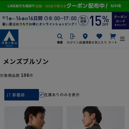
検索
ログイン
店舗検索
お気に入り
カート
メンズブルゾン
106
対象商品数
件
在庫ありのみを表示