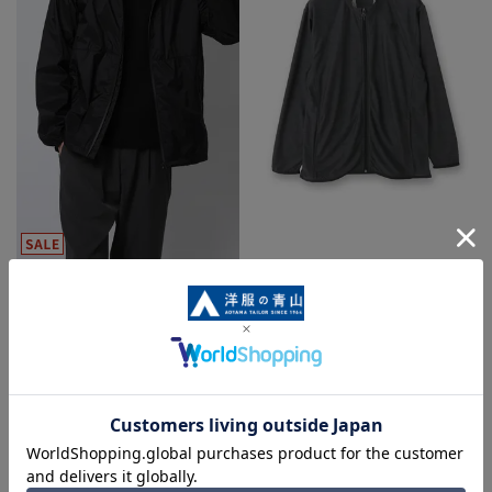
ポケッタブルフードジャケット
カチオン杢DRYフルジップブルゾ
【軽量】
ン
5.0
（1）
7,031円
3,289円
8,789円