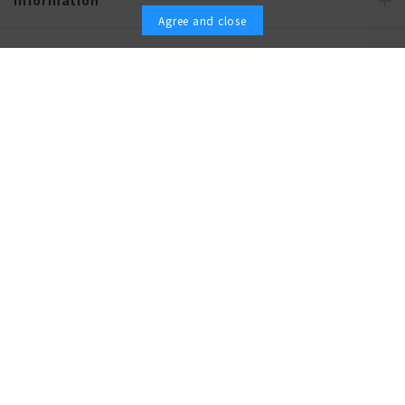
Agree and close
Recommended content
Policy and Company Information
オーダースーツなら SHITATE
OFFICIAL SNS