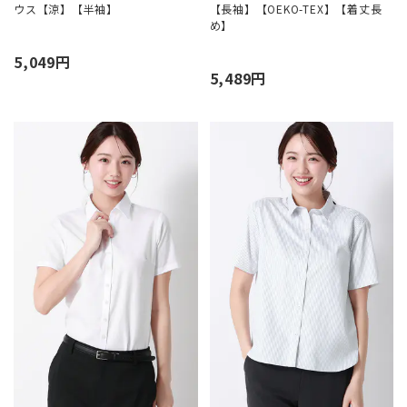
ウス【涼】【半袖】
【長袖】【OEKO-TEX】【着丈長
め】
5,049円
5,489円