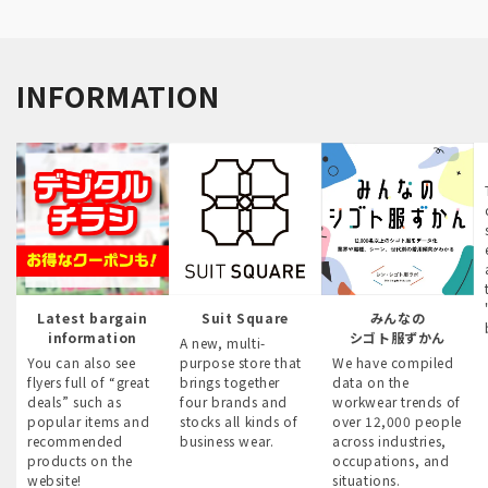
INFORMATION
Latest bargain
Suit Square
みんなの
information
シゴト服ずかん
A new, multi-
You can also see
purpose store that
We have compiled
flyers full of “great
brings together
data on the
deals” such as
four brands and
workwear trends of
popular items and
stocks all kinds of
over 12,000 people
recommended
business wear.
across industries,
products on the
occupations, and
website!
situations.