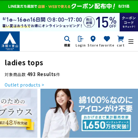
検索
Login
Store
favorite
cart
ladies tops
493 Results
対象商品数
件
Outlet products >